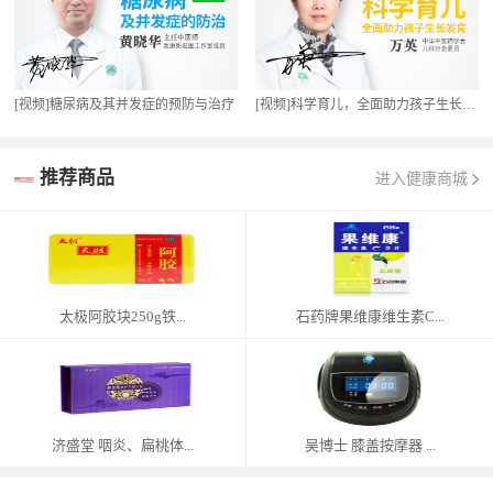
[视频]糖尿病及其并发症的预防与治疗
[视频]科学育儿，全面助力孩子生长发育
推荐商品
进入健康商城
太极阿胶块250g铁...
石药牌果维康维生素C...
济盛堂 咽炎、扁桃体...
吴博士 膝盖按摩器 ...