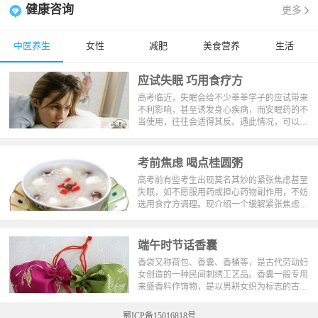
健康咨询
更多
中医养生
女性
减肥
美食营养
生活
应试失眠 巧用食疗方
高考临近，失眠会给不少莘莘学子的应试带来
不利影响，甚至诱发身心疾病，而安眠药的不
当使用，往往会适得其反。遇此情况，可以采
取以下药食兼优的中医方法进行治疗。
考前焦虑 喝点桂圆粥
高考前有些考生出现莫名其妙的紧张焦虑甚至
失眠，如不愿服用药或担心药物副作用，不妨
选用食疗方调理。现介绍一个缓解紧张焦虑的
食疗方——桂圆冰糖粥。
端午时节话香囊
香袋又称荷包、香囊、香桶等，是古代劳动妇
女创造的一种民间刺绣工艺品。香囊一般专用
来盛香料作饰物，是以男耕女织为标志的古代
农耕文化的产物，在端午节有佩戴香袋的习
俗。香袋与琼瑶、玉环、香帕等，为古代人重
蜀ICP备15016818号