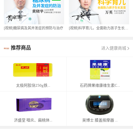
[视频]糖尿病及其并发症的预防与治疗
[视频]科学育儿，全面助力孩子生长发育
推荐商品
进入健康商城
太极阿胶块250g铁...
石药牌果维康维生素C...
济盛堂 咽炎、扁桃体...
吴博士 膝盖按摩器 ...