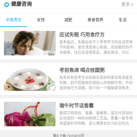
健康咨询
更多
中医养生
女性
减肥
美食营养
生活
应试失眠 巧用食疗方
高考临近，失眠会给不少莘莘学子的应试带来
不利影响，甚至诱发身心疾病，而安眠药的不
当使用，往往会适得其反。遇此情况，可以采
取以下药食兼优的中医方法进行治疗。
考前焦虑 喝点桂圆粥
高考前有些考生出现莫名其妙的紧张焦虑甚至
失眠，如不愿服用药或担心药物副作用，不妨
选用食疗方调理。现介绍一个缓解紧张焦虑的
食疗方——桂圆冰糖粥。
端午时节话香囊
香袋又称荷包、香囊、香桶等，是古代劳动妇
女创造的一种民间刺绣工艺品。香囊一般专用
来盛香料作饰物，是以男耕女织为标志的古代
农耕文化的产物，在端午节有佩戴香袋的习
俗。香袋与琼瑶、玉环、香帕等，为古代人重
蜀ICP备15016818号