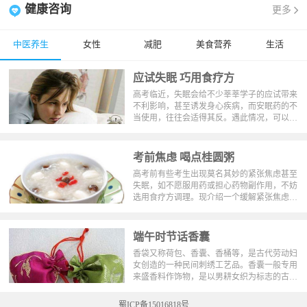
健康咨询
更多
中医养生
女性
减肥
美食营养
生活
应试失眠 巧用食疗方
高考临近，失眠会给不少莘莘学子的应试带来
不利影响，甚至诱发身心疾病，而安眠药的不
当使用，往往会适得其反。遇此情况，可以采
取以下药食兼优的中医方法进行治疗。
考前焦虑 喝点桂圆粥
高考前有些考生出现莫名其妙的紧张焦虑甚至
失眠，如不愿服用药或担心药物副作用，不妨
选用食疗方调理。现介绍一个缓解紧张焦虑的
食疗方——桂圆冰糖粥。
端午时节话香囊
香袋又称荷包、香囊、香桶等，是古代劳动妇
女创造的一种民间刺绣工艺品。香囊一般专用
来盛香料作饰物，是以男耕女织为标志的古代
农耕文化的产物，在端午节有佩戴香袋的习
俗。香袋与琼瑶、玉环、香帕等，为古代人重
蜀ICP备15016818号