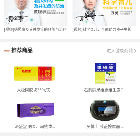
[视频]糖尿病及其并发症的预防与治疗
[视频]科学育儿，全面助力孩子生长发育
推荐商品
进入健康商城
太极阿胶块250g铁...
石药牌果维康维生素C...
济盛堂 咽炎、扁桃体...
吴博士 膝盖按摩器 ...