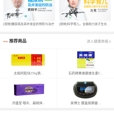
[视频]糖尿病及其并发症的预防与治疗
[视频]科学育儿，全面助力孩子生长发育
推荐商品
进入健康商城
太极阿胶块250g铁...
石药牌果维康维生素C...
济盛堂 咽炎、扁桃体...
吴博士 膝盖按摩器 ...