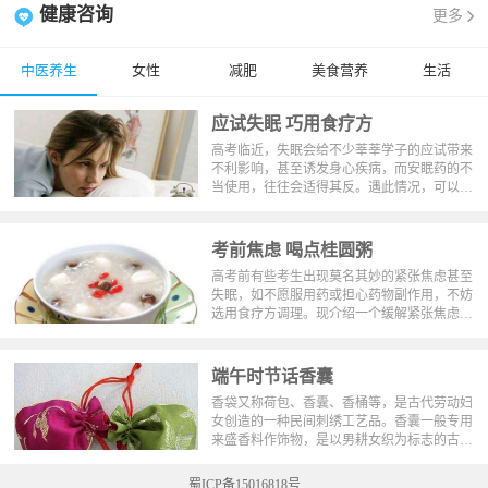
健康咨询
更多
中医养生
女性
减肥
美食营养
生活
应试失眠 巧用食疗方
高考临近，失眠会给不少莘莘学子的应试带来
不利影响，甚至诱发身心疾病，而安眠药的不
当使用，往往会适得其反。遇此情况，可以采
取以下药食兼优的中医方法进行治疗。
考前焦虑 喝点桂圆粥
高考前有些考生出现莫名其妙的紧张焦虑甚至
失眠，如不愿服用药或担心药物副作用，不妨
选用食疗方调理。现介绍一个缓解紧张焦虑的
食疗方——桂圆冰糖粥。
端午时节话香囊
香袋又称荷包、香囊、香桶等，是古代劳动妇
女创造的一种民间刺绣工艺品。香囊一般专用
来盛香料作饰物，是以男耕女织为标志的古代
农耕文化的产物，在端午节有佩戴香袋的习
俗。香袋与琼瑶、玉环、香帕等，为古代人重
蜀ICP备15016818号