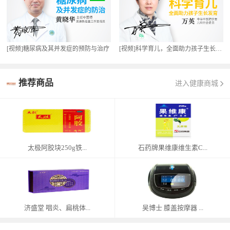
[视频]糖尿病及其并发症的预防与治疗
[视频]科学育儿，全面助力孩子生长发育
推荐商品
进入健康商城
太极阿胶块250g铁...
石药牌果维康维生素C...
济盛堂 咽炎、扁桃体...
吴博士 膝盖按摩器 ...