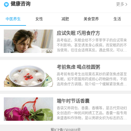
健康咨询
更多
中医养生
女性
减肥
美食营养
生活
应试失眠 巧用食疗方
高考临近，失眠会给不少莘莘学子的应试带来
不利影响，甚至诱发身心疾病，而安眠药的不
当使用，往往会适得其反。遇此情况，可以采
取以下药食兼优的中医方法进行治疗。
考前焦虑 喝点桂圆粥
高考前有些考生出现莫名其妙的紧张焦虑甚至
失眠，如不愿服用药或担心药物副作用，不妨
选用食疗方调理。现介绍一个缓解紧张焦虑的
食疗方——桂圆冰糖粥。
端午时节话香囊
香袋又称荷包、香囊、香桶等，是古代劳动妇
女创造的一种民间刺绣工艺品。香囊一般专用
来盛香料作饰物，是以男耕女织为标志的古代
农耕文化的产物，在端午节有佩戴香袋的习
俗。香袋与琼瑶、玉环、香帕等，为古代人重
蜀ICP备15016818号