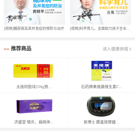
[视频]糖尿病及其并发症的预防与治疗
[视频]科学育儿，全面助力孩子生长发育
推荐商品
进入健康商城
太极阿胶块250g铁...
石药牌果维康维生素C...
济盛堂 咽炎、扁桃体...
吴博士 膝盖按摩器 ...