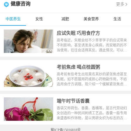
健康咨询
更多
中医养生
女性
减肥
美食营养
生活
应试失眠 巧用食疗方
高考临近，失眠会给不少莘莘学子的应试带来
不利影响，甚至诱发身心疾病，而安眠药的不
当使用，往往会适得其反。遇此情况，可以采
取以下药食兼优的中医方法进行治疗。
考前焦虑 喝点桂圆粥
高考前有些考生出现莫名其妙的紧张焦虑甚至
失眠，如不愿服用药或担心药物副作用，不妨
选用食疗方调理。现介绍一个缓解紧张焦虑的
食疗方——桂圆冰糖粥。
端午时节话香囊
香袋又称荷包、香囊、香桶等，是古代劳动妇
女创造的一种民间刺绣工艺品。香囊一般专用
来盛香料作饰物，是以男耕女织为标志的古代
农耕文化的产物，在端午节有佩戴香袋的习
俗。香袋与琼瑶、玉环、香帕等，为古代人重
蜀ICP备15016818号